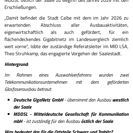
MDDSL östlich der Saale zu Beginn des Jahres 2026 mit den
Erschließungen.
„Damit befindet die Stadt Calbe mit dem im Jahr 2026 zu
erwartenden Abschluss aller Ausbauaktivitäten,
eigenwirtschaftlich als auch gefördert, für ein
flächendeckendes Gigabitnetz im Landesvergleich ziemlich
weit vorne“, lobte der zuständige Referatsleiter im MID LSA,
Theo Struhkamp, das engagierte Vorgehen der Saalestadt.
Hintergrund:
Im Rahmen eines Auswahlverfahrens wurden zwei
Telekommunikationsunternehmen mit dem geförderten
Glasfaserausbau betraut:
Deutsche GigaNetz GmbH
- übernimmt den Ausbau
westlich
der Saale
MDDSL - Mitteldeutsche Gesellschaft für Kommunikation
mbH
- ist zuständig für den Ausbau
östlich der Saale
Was bedeutet das für die Ortsteile Schwarz und Trabitz?