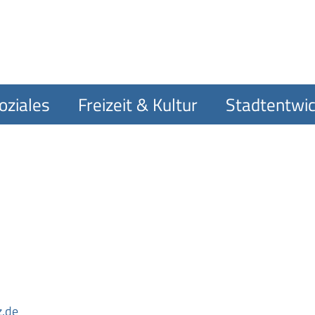
oziales
Freizeit & Kultur
Stadtentwic
z.de