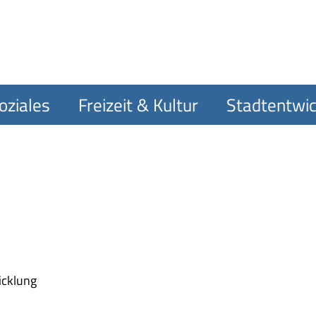
oziales
Freizeit & Kultur
Stadtentwic
icklung