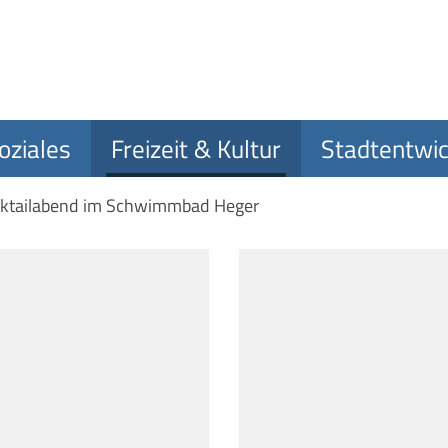
oziales
Freizeit & Kultur
Stadtentwic
cktailabend im Schwimmbad Heger