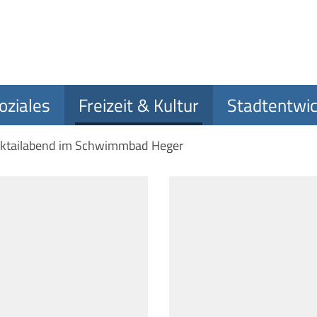
oziales
Freizeit & Kultur
Stadtentwic
cktailabend im Schwimmbad Heger