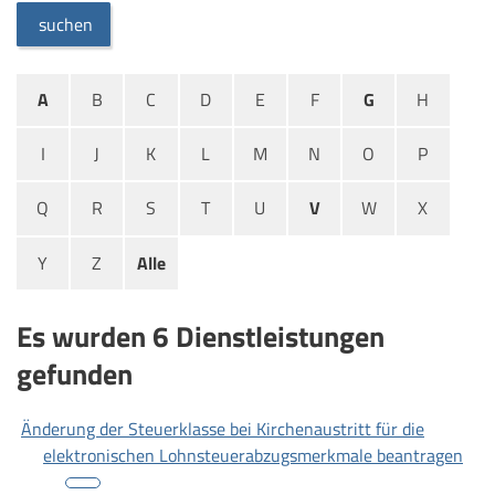
suchen
A
B
C
D
E
F
G
H
I
J
K
L
M
N
O
P
Q
R
S
T
U
V
W
X
Y
Z
Alle
Es wurden 6 Dienstleistungen
gefunden
Änderung der Steuerklasse bei Kirchenaustritt für die
elektronischen Lohnsteuerabzugsmerkmale beantragen