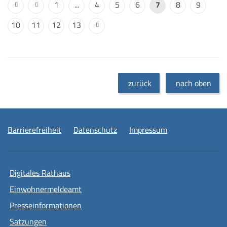
1
...
4
5
6
7
8
9
10
11
12
13
zurück
nach oben
Barrierefreiheit
Datenschutz
Impressum
Digitales Rathaus
Einwohnermeldeamt
Presseinformationen
Satzungen