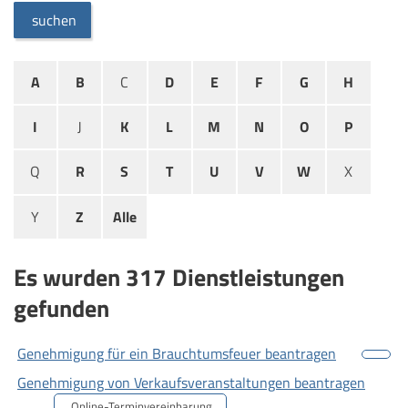
suchen
A
B
C
D
E
F
G
H
I
J
K
L
M
N
O
P
Q
R
S
T
U
V
W
X
Y
Z
Alle
Es wurden 317 Dienstleistungen
gefunden
Genehmigung für ein Brauchtumsfeuer beantragen
Genehmigung von Verkaufsveranstaltungen beantragen
Online-Terminvereinbarung