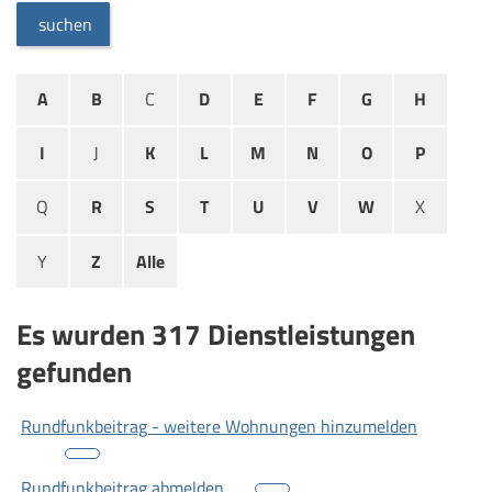
suchen
A
B
C
D
E
F
G
H
I
J
K
L
M
N
O
P
Q
R
S
T
U
V
W
X
Y
Z
Alle
Es wurden 317 Dienstleistungen
gefunden
Rundfunkbeitrag - weitere Wohnungen hinzumelden
Rundfunkbeitrag abmelden