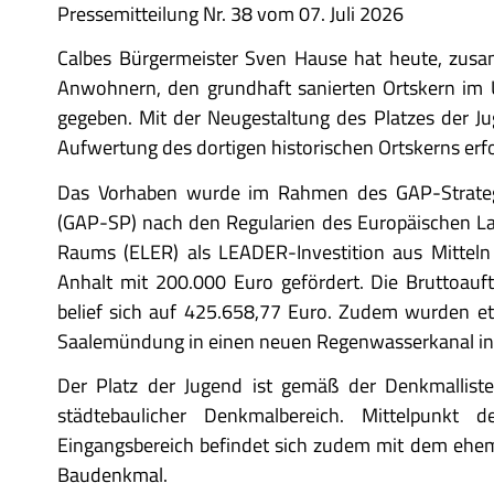
Pressemitteilung Nr. 38 vom 07. Juli 2026
Calbes Bürgermeister Sven Hause hat heute, zusa
Anwohnern, den grundhaft sanierten Ortskern im Um
gegeben. Mit der Neugestaltung des Platzes der J
Aufwertung des dortigen historischen Ortskerns erf
Das Vorhaben wurde im Rahmen des GAP-Strateg
(GAP-SP) nach den Regularien des Europäischen La
Raums (ELER) als LEADER-Investition aus Mittel
Anhalt mit 200.000 Euro gefördert. Die Bruttoauf
belief sich auf 425.658,77 Euro. Zudem wurden 
Saalemündung in einen neuen Regenwasserkanal inv
Der Platz der Jugend ist gemäß der Denkmalliste
städtebaulicher Denkmalbereich. Mittelpunkt 
Eingangsbereich befindet sich zudem mit dem ehem
Baudenkmal.