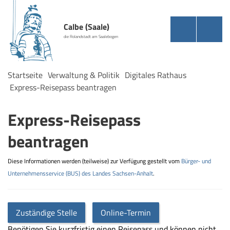
Calbe (Saale)
die Rolandstadt am Saalebogen
Startseite
Verwaltung & Politik
Digitales Rathaus
Express-Reisepass beantragen
Express-Reisepass
beantragen
Diese Informationen werden (teilweise) zur Verfügung gestellt vom
Bürger- und
Unternehmensservice (BUS) des Landes Sachsen-Anhalt
.
Zuständige Stelle
Online-Termin
Benötigen Sie kurzfristig einen Reisepass und können nicht