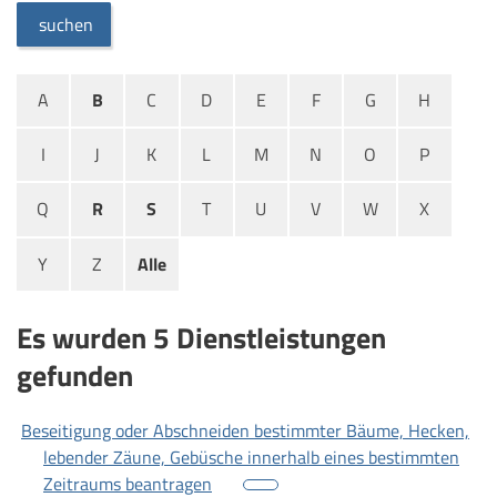
suchen
A
B
C
D
E
F
G
H
I
J
K
L
M
N
O
P
Q
R
S
T
U
V
W
X
Y
Z
Alle
Es wurden 5 Dienstleistungen
gefunden
Beseitigung oder Abschneiden bestimmter Bäume, Hecken,
lebender Zäune, Gebüsche innerhalb eines bestimmten
Zeitraums beantragen