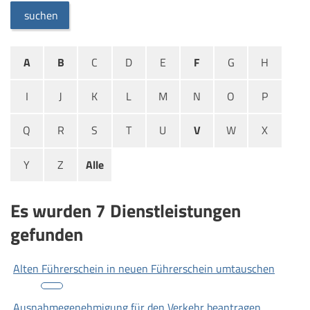
suchen
A
B
C
D
E
F
G
H
I
J
K
L
M
N
O
P
Q
R
S
T
U
V
W
X
Y
Z
Alle
Es wurden 7 Dienstleistungen
gefunden
Alten Führerschein in neuen Führerschein umtauschen
Ausnahmegenehmigung für den Verkehr beantragen