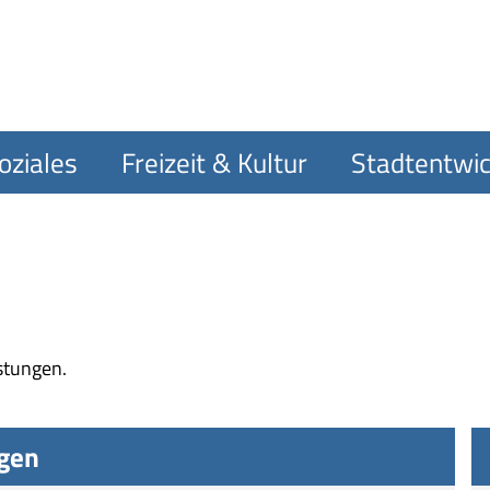
oziales
Freizeit & Kultur
Stadtentwic
istungen.
ngen